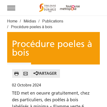
Aller au contenu principal
Fil d'Ariane
Home
Médias
Publications
Procédure poeles à bois
Procédure poeles à
bois
PARTAGER
02
Octobre
2024
TED met en oeuvre gratuitement, chez
des particuliers, des
poêles à bois
labélisés à minima « Flamme verte 6