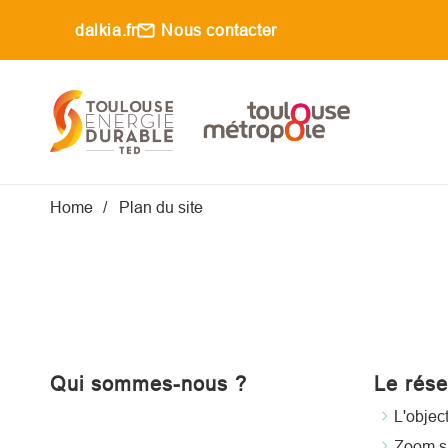
Aller au contenu principal
dalkia.fr
Nous contacter
Main navigati
Fil d'Ariane
Home
Plan du site
Qui sommes-nous ?
Le rés
L'objec
Zoom s