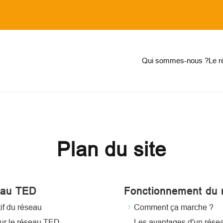
on
Qui sommes-nous ?
Le 
Plan du site
eau TED
Fonctionnement du 
tif du réseau
Comment ça marche ?
ur le réseau TED
Les avantages d'un rése