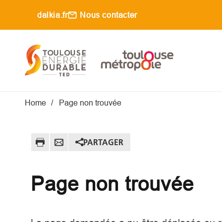
Aller au contenu principal
dalkia.fr
Nous contacter
Main navigati
Fil d'Ariane
Home
Page non trouvée
PARTAGER
Page non trouvée