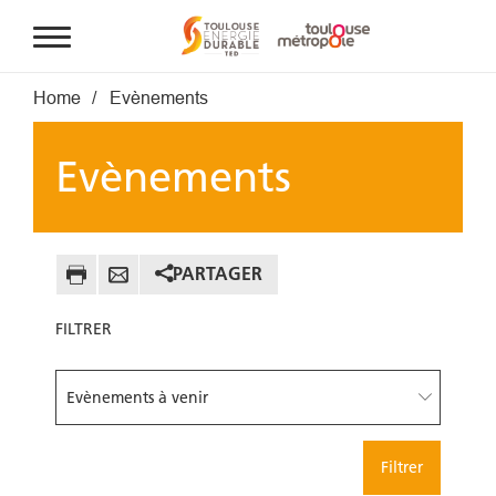
Aller au contenu principal
Fil d'Ariane
Home
Evènements
Evènements
PARTAGER
FILTRER
Filtrer